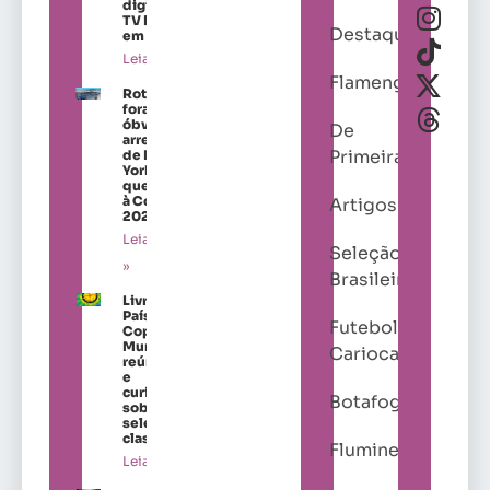
digital da
TV Brasil
Destaques
em 2026
Leia mais »
Flamengo
Roteiros
fora do
óbvio nos
De
arredores
Primeira
de Nova
York para
quem vai
à Copa de
Artigos
2026
Leia mais
Seleção
»
Brasileira
Livro “Os
Países da
Futebol
Copa do
Mundo”
Carioca
reúne dados
e
curiosidades
Botafogo
sobre as
seleções
classificadas
Fluminense
Leia mais »