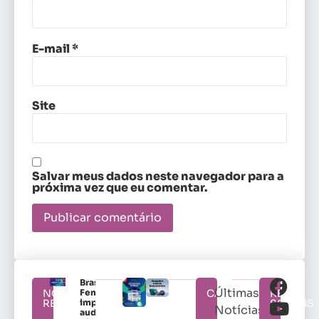
E-mail
*
Site
Salvar meus dados neste navegador para a
próxima vez que eu comentar.
Brasileirão
Últimas
NOTÍCIAS
Feminino
CATEGORIAS
REDES
RELACIONADAS
impulsiona
SOCIAIS
Notícias
audiência