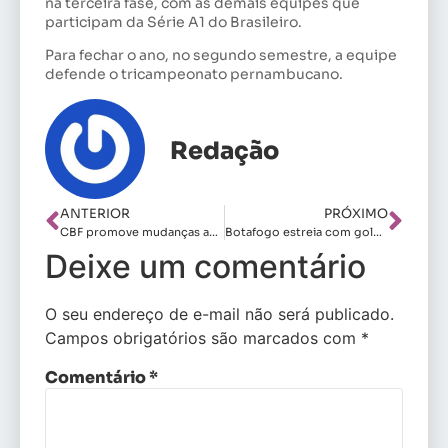
na terceira fase, com as demais equipes que
participam da Série A1 do Brasileiro.
Para fechar o ano, no segundo semestre, a equipe
defende o tricampeonato pernambucano.
Redação
ANTERIOR
PRÓXIMO
CBF promove mudanças após quedas precoces do Sub-17 e Sub-20
Botafogo estreia com goleada em busca do bi da Copa Rio
Deixe um comentário
O seu endereço de e-mail não será publicado.
Campos obrigatórios são marcados com
*
Comentário
*