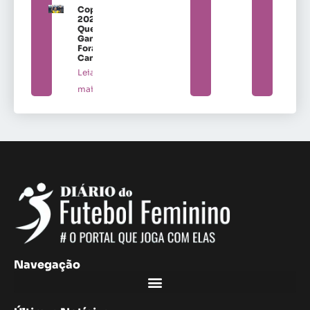
Copa
2027:
Quem
Ganha
Fora de
Campo
Leia
mais »
Navegação