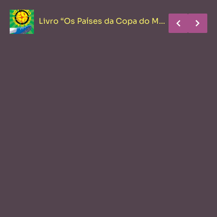
Livro “Os Países da Copa do Mundo” reúne dados e curiosidades sobre as
Brasil Ladies Cup amplia presença de patrocinadores