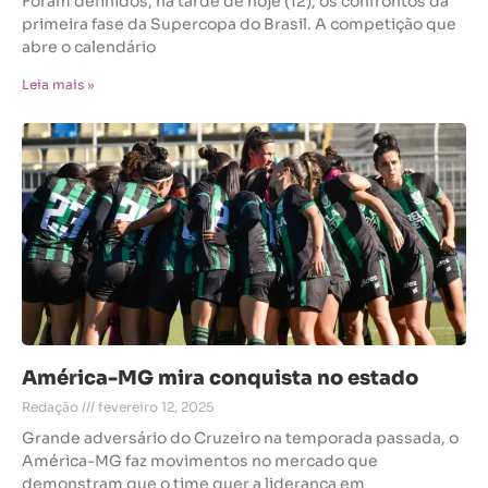
Foram definidos, na tarde de hoje (12), os confrontos da
primeira fase da Supercopa do Brasil. A competição que
abre o calendário
Leia mais »
América-MG mira conquista no estado
Redação
fevereiro 12, 2025
Grande adversário do Cruzeiro na temporada passada, o
América-MG faz movimentos no mercado que
demonstram que o time quer a liderança em