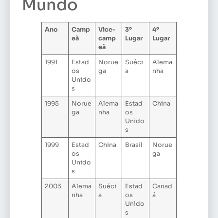
Mundo
Ano
Camp
Vice-
3º
4º
eã
camp
Lugar
Lugar
eã
1991
Estad
Norue
Suéci
Alema
os
ga
a
nha
Unido
s
1995
Norue
Alema
Estad
China
ga
nha
os
Unido
s
1999
Estad
China
Brasil
Norue
os
ga
Unido
s
2003
Alema
Suéci
Estad
Canad
nha
a
os
á
Unido
s