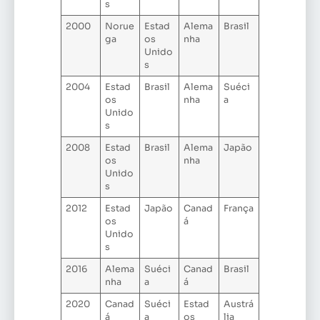
s
2000
Norue
Estad
Alema
Brasil
ga
os
nha
Unido
s
2004
Estad
Brasil
Alema
Suéci
os
nha
a
Unido
s
2008
Estad
Brasil
Alema
Japão
os
nha
Unido
s
2012
Estad
Japão
Canad
França
os
á
Unido
s
2016
Alema
Suéci
Canad
Brasil
nha
a
á
2020
Canad
Suéci
Estad
Austrá
á
a
os
lia