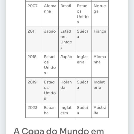
2007
Alema
Brasil
Estad
Norue
nha
os
ga
Unido
s
2011
Japão
Estad
Suéci
França
os
a
Unido
s
2015
Estad
Japão
Inglat
Alema
os
erra
nha
Unido
s
2019
Estad
Holan
Suéci
Inglat
os
da
a
erra
Unido
s
2023
Espan
Inglat
Suéci
Austrá
ha
erra
a
lia
A Copa do Mundo em