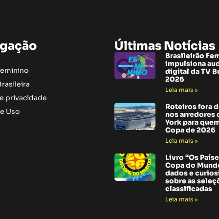
gação
Últimas Notícias
Brasileirão Fe
impulsiona au
Feminino
digital da TV B
2026
rasileira
Leia mais »
de privacidade
Roteiros fora 
e Uso
nos arredores
York para quem
Copa de 2026
Leia mais »
Livro “Os Paíse
Copa do Mundo
dados e curio
sobre as seleç
classificadas
Leia mais »