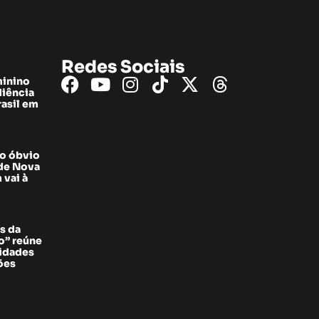
Redes Sociais
minino
diência
rasil em
do óbvio
 de Nova
 vai à
s da
” reúne
sidades
ões