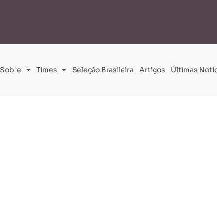
Brasil Ladies Cup amplia presença de patrocinadores
Livro “Os Países da Cop
Sobre
Times
Seleção Brasileira
Artigos
Últimas Notíc