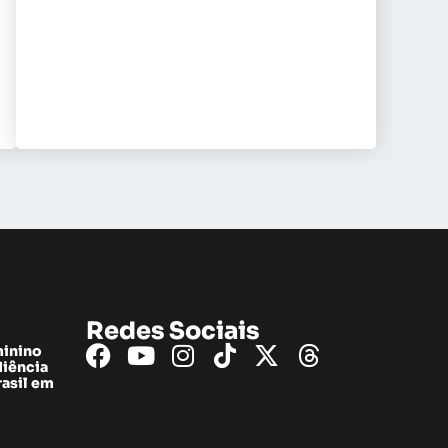
Redes Sociais
minino
diência
rasil em