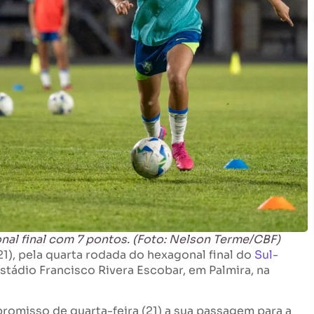
onal final com 7 pontos. (Foto: Nelson Terme/CBF)
(21), pela quarta rodada do hexagonal final do
Sul-
Estádio Francisco Rivera Escobar, em Palmira, na
romisso de quarta-feira (21) a sua passagem para a