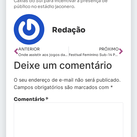
Caxias do Sul para incentivar a presença de
público no estádio jaconero.
Redação
ANTERIOR
PRÓXIMO
Onde assistir aos jogos da 13ª rodada do Brasileirão Feminino A1
Festival Feminino Sub-14 Petrobras fomenta o futebol feminino
Deixe um comentário
O seu endereço de e-mail não será publicado.
Campos obrigatórios são marcados com
*
Comentário
*