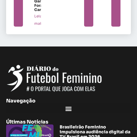
Ganha
Fora de
Campo
Leia
mais »
Navegação
Últimas Notícias
Brasileirão Feminino
impulsiona audiência digital da
TV Brasil em 2026