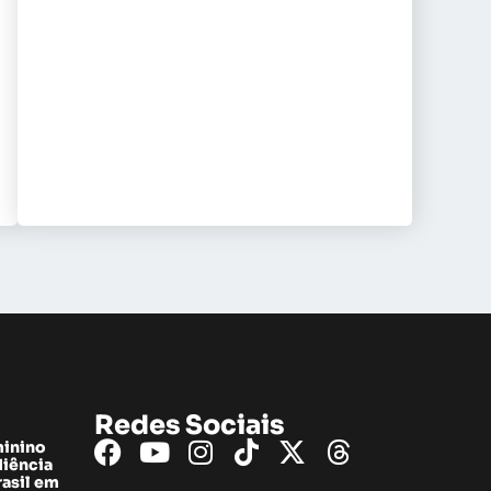
Redes Sociais
minino
diência
rasil em