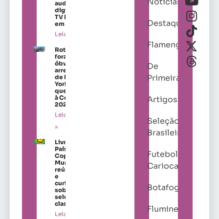
Notícias
audiência
digital da
TV Brasil
Destaques
em 2026
Leia mais »
Flamengo
Roteiros
fora do
óbvio nos
De
arredores
Primeira
de Nova
York para
quem vai
à Copa de
Artigos
2026
Leia mais
Seleção
»
Brasileira
Livro “Os
Países da
Futebol
Copa do
Mundo”
Carioca
reúne dados
e
curiosidades
Botafogo
sobre as
seleções
classificadas
Fluminense
Leia mais »