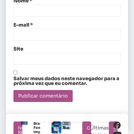
Nome
*
E-mail
*
Site
Salvar meus dados neste navegador para a
próxima vez que eu comentar.
Brasileirão
Últimas
NOTÍCIAS
Feminino
CATEGORIAS
REDES
RELACIONADAS
impulsiona
SOCIAIS