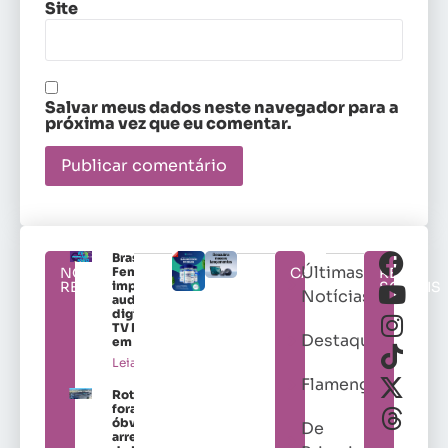
Site
Salvar meus dados neste navegador para a
próxima vez que eu comentar.
Brasileirão
Últimas
NOTÍCIAS
Feminino
CATEGORIAS
REDES
RELACIONADAS
impulsiona
SOCIAIS
Notícias
audiência
digital da
TV Brasil
Destaques
em 2026
Leia mais »
Flamengo
Roteiros
fora do
óbvio nos
De
arredores