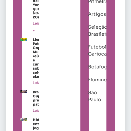
Primeira
de Nova
York para
quem vai
à Copa de
Artigos
2026
Leia mais
Seleção
»
Brasileira
Livro “Os
Países da
Futebol
Copa do
Mundo”
Carioca
reúne dados
e
curiosidades
Botafogo
sobre as
seleções
classificadas
Fluminense
Leia mais »
São
Brasil Ladies
Cup amplia
Paulo
presença de
patrocinadores
Leia mais »
Hidratação
entra no
jogo antes