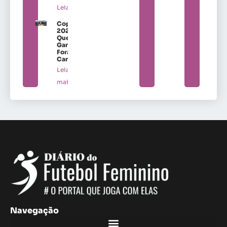
Leia mais »
Copa
2027:
Quem
Ganha
Fora de
Campo
Leia
mais »
Navegação