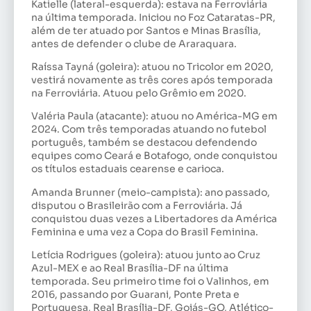
Katielle (lateral-esquerda): estava na Ferroviária
na última temporada. Iniciou no Foz Cataratas-PR,
além de ter atuado por Santos e Minas Brasília,
antes de defender o clube de Araraquara.
Raíssa Tayná (goleira): atuou no Tricolor em 2020,
vestirá novamente as três cores após temporada
na Ferroviária. Atuou pelo Grêmio em 2020.
Valéria Paula (atacante): atuou no América-MG em
2024. Com três temporadas atuando no futebol
português, também se destacou defendendo
equipes como Ceará e Botafogo, onde conquistou
os títulos estaduais cearense e carioca.
Amanda Brunner (meio-campista): ano passado,
disputou o Brasileirão com a Ferroviária. Já
conquistou duas vezes a Libertadores da América
Feminina e uma vez a Copa do Brasil Feminina.
Letícia Rodrigues (goleira): atuou junto ao Cruz
Azul-MEX e ao Real Brasília-DF na última
temporada. Seu primeiro time foi o Valinhos, em
2016, passando por Guarani, Ponte Preta e
Portuguesa, Real Brasília-DF, Goiás-GO, Atlético-