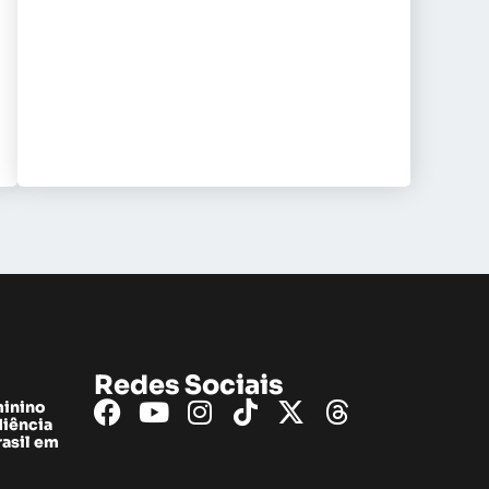
Redes Sociais
minino
diência
rasil em