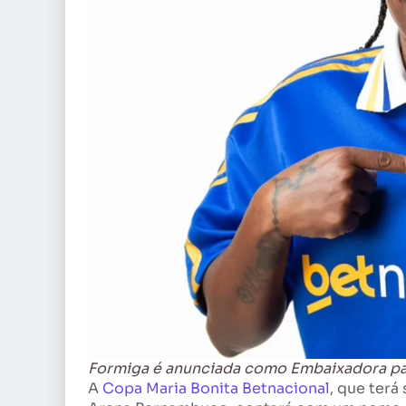
Formiga é anunciada como Embaixadora par
A
Copa Maria Bonita Betnacional
, que terá