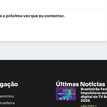
 a próxima vez que eu comentar.
gação
Últimas Notícias
Brasileirão Fe
impulsiona au
Feminino
digital da TV B
2026
rasileira
Leia mais »