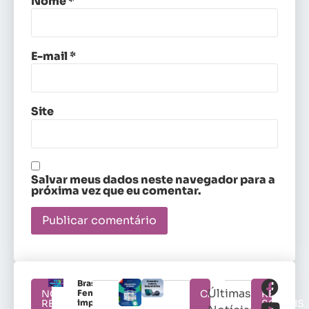
Nome
*
E-mail
*
Site
Salvar meus dados neste navegador para a
próxima vez que eu comentar.
Brasileirão
Últimas
NOTÍCIAS
Feminino
CATEGORIAS
REDES
RELACIONADAS
impulsiona
SOCIAIS