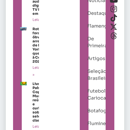
Notícias
audiência
digital da
TV Brasil
Destaques
em 2026
Leia mais »
Flamengo
Roteiros
fora do
óbvio nos
De
arredores
Primeira
de Nova
York para
quem vai
à Copa de
Artigos
2026
Leia mais
Seleção
»
Brasileira
Livro “Os
Países da
Futebol
Copa do
Mundo”
Carioca
reúne dados
e
curiosidades
Botafogo
sobre as
seleções
classificadas
Fluminense
Leia mais »