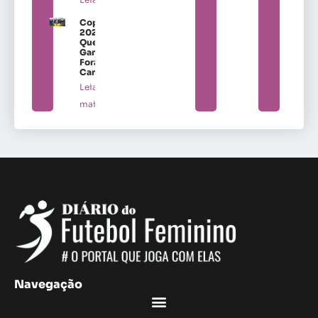
Copa
2027:
Quem
Ganha
Fora de
Campo
Leia
mais »
Navegação