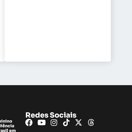
Redes Sociais
minino
diência
rasil em