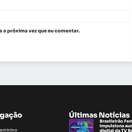
 a próxima vez que eu comentar.
gação
Últimas Notícias
Brasileirão Fe
impulsiona au
Feminino
digital da TV B