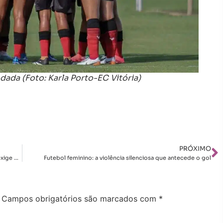
odada (Foto: Karla Porto-EC Vitória)
PRÓXIMO
O apito e o preconceito: por que o machismo no futebol exige mais que notas de repúdio
Futebol feminino: a violência silenciosa que antecede o gol
Campos obrigatórios são marcados com
*