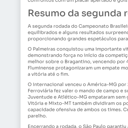
confrontos com um placar apertado e gols 
Resumo da segunda 
A segunda rodada do Campeonato Brasilei
equilibrados e alguns resultados surpree
proporcionando grandes espetáculos para
O Palmeiras conquistou uma importante vitó
demonstrando força no início da competiç
melhor sobre o Bragantino, vencendo por 4 
Fluminense protagonizaram um empate mo
a vitória até o fim.
O Internacional venceu o América-MG por 2
Ferroviária fez valer o mando de campo e 
Juventude e Atlético-MG empataram sem go
Vitória e Mixto-MT também dividiram os p
capacidade ofensiva de ambos os times. Cr
parelho.
Encerrando a rodada, o São Paulo garantiu a