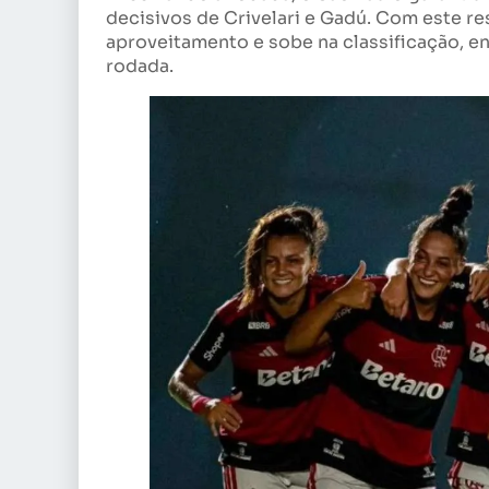
decisivos de Crivelari e Gadú. Com este re
aproveitamento e sobe na classificação, en
rodada.