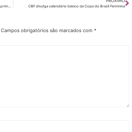
PRÓXIMO
Resumo da 8ª rodada: Inter e 3B da Amazônia vencem pela primeira vez
CBF divulga calendário básico da Copa do Brasil Feminina
Campos obrigatórios são marcados com
*