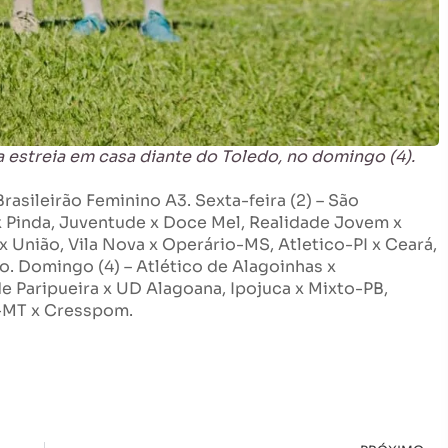
 estreia em casa diante do Toledo, no domingo (4).
asileirão Feminino A3. Sexta-feira (2) – São
 x Pinda, Juventude x Doce Mel, Realidade Jovem x
x União, Vila Nova x Operário-MS, Atletico-PI x Ceará,
o. Domingo (4) – Atlético de Alagoinhas x
e Paripueira x UD Alagoana, Ipojuca x Mixto-PB,
o-MT x Cresspom.