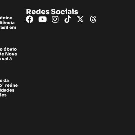
Redes Sociais
minino
diência
rasil em
do óbvio
 de Nova
 vai à
s da
” reúne
sidades
ões