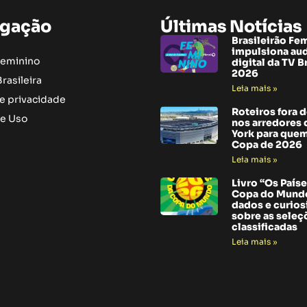
gação
Últimas Notícias
Brasileirão Fe
impulsiona au
Feminino
digital da TV B
2026
rasileira
Leia mais »
de privacidade
Roteiros fora 
e Uso
nos arredores
York para quem
Copa de 2026
Leia mais »
Livro “Os Paíse
Copa do Mundo
dados e curio
sobre as seleç
classificadas
Leia mais »