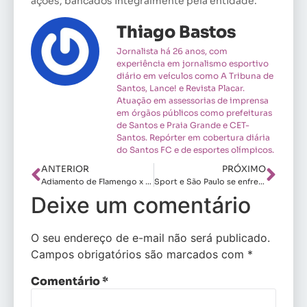
ações, bancados integralmente pela entidade.
Thiago Bastos
Jornalista há 26 anos, com
experiência em jornalismo esportivo
diário em veículos como A Tribuna de
Santos, Lance! e Revista Placar.
Atuação em assessorias de imprensa
em órgãos públicos como prefeituras
de Santos e Praia Grande e CET-
Santos. Repórter em cobertura diária
do Santos FC e de esportes olímpicos.
ANTERIOR
PRÓXIMO
Adiamento de Flamengo x Vasco embaralha calendário da Copa Rio
Sport e São Paulo se enfrentam na abertura da Supercopa Feminina 2025
Deixe um comentário
O seu endereço de e-mail não será publicado.
Campos obrigatórios são marcados com
*
Comentário
*