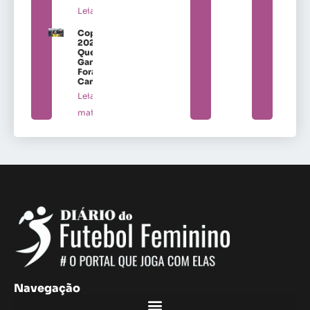
Leia mais »
Copa
2027:
Quem
Ganha
Fora de
Campo
Leia
mais »
Navegação