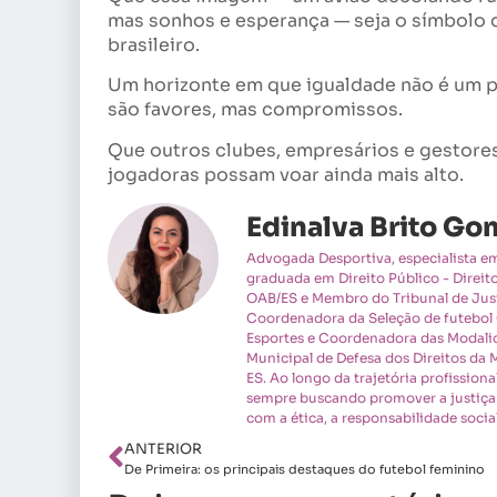
mas sonhos e esperança — seja o símbolo d
brasileiro.
Um horizonte em que igualdade não é um pr
são favores, mas compromissos.
Que outros clubes, empresários e gestores
jogadoras possam voar ainda mais alto.
Edinalva Brito Go
Advogada Desportiva, especialista em 
graduada em Direito Público - Direit
OAB/ES e Membro do Tribunal de Just
Coordenadora da Seleção de futebol
Esportes e Coordenadora das Modali
Municipal de Defesa dos Direitos d
ES. Ao longo da trajetória profissio
sempre buscando promover a justiça
com a ética, a responsabilidade social
ANTERIOR
De Primeira: os principais destaques do futebol feminino