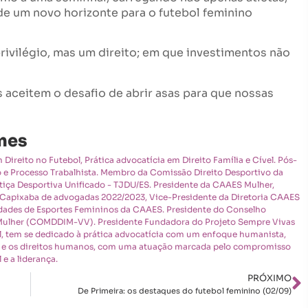
e um novo horizonte para o futebol feminino
ivilégio, mas um direito; em que investimentos não
 aceitem o desafio de abrir asas para que nossas
mes
Direito no Futebol, Prática advocatícia em Direito Família e Cível. Pós-
o e Processo Trabalhista. Membro da Comissão Direito Desportivo da
iça Desportiva Unificado - TJDU/ES. Presidente da CAAES Mulher,
 Capixaba de advogadas 2022/2023, Vice-Presidente da Diretoria CAAES
dades de Esportes Femininos da CAAES. Presidente do Conselho
a Mulher (COMDDIM-VV). Presidente Fundadora do Projeto Sempre Vivas
nal, tem se dedicado à prática advocatícia com um enfoque humanista,
 e os direitos humanos, com uma atuação marcada pelo compromisso
 e a liderança.
PRÓXIMO
De Primeira: os destaques do futebol feminino (02/09)