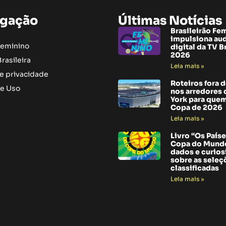
gação
Últimas Notícias
Brasileirão Fe
impulsiona au
Feminino
digital da TV B
2026
rasileira
Leia mais »
de privacidade
Roteiros fora 
e Uso
nos arredores
York para quem
Copa de 2026
Leia mais »
Livro “Os Paíse
Copa do Mundo
dados e curio
sobre as seleç
classificadas
Leia mais »