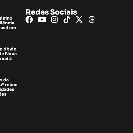
Redes Sociais
minino
diência
rasil em
do óbvio
 de Nova
 vai à
s da
” reúne
sidades
ões