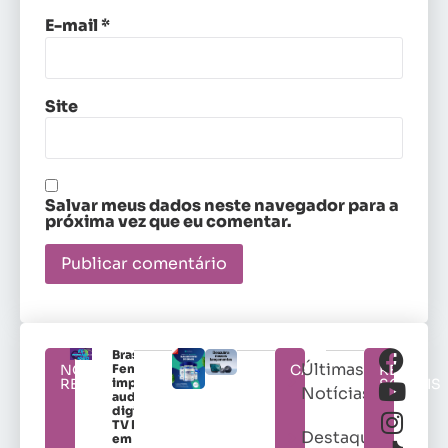
E-mail
*
Site
Salvar meus dados neste navegador para a
próxima vez que eu comentar.
Brasileirão
Últimas
NOTÍCIAS
Feminino
CATEGORIAS
REDES
RELACIONADAS
impulsiona
SOCIAIS
Notícias
audiência
digital da
TV Brasil
Destaques
em 2026