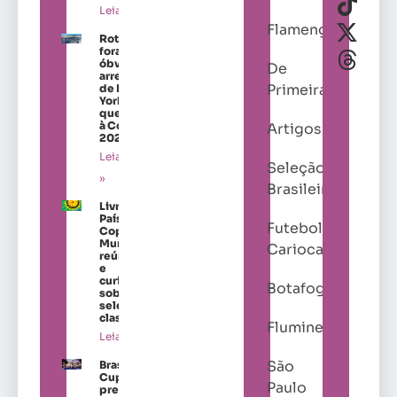
Leia mais »
Flamengo
Roteiros
fora do
óbvio nos
De
arredores
Primeira
de Nova
York para
quem vai
à Copa de
Artigos
2026
Leia mais
Seleção
»
Brasileira
Livro “Os
Países da
Futebol
Copa do
Mundo”
Carioca
reúne dados
e
curiosidades
Botafogo
sobre as
seleções
classificadas
Fluminense
Leia mais »
São
Brasil Ladies
Cup amplia
Paulo
presença de