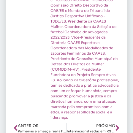
Comissão Direito Desportivo da
OAB/ES e Membro do Tribunal de
Justiça Desportiva Unificado -
TJDU/ES. Presidente da CAAES
Mulher, Coordenadora da Seleção de
futebol Capixaba de advogadas
2022/2023, Vice-Presidente da
Diretoria CAAES Esportes e
Coordenadora das Modalidades de
Esportes Femininos da CAAES.
Presidente do Conselho Municipal de
Defesa dos Direitos da Mulher
(COMDDIM-VV). Presidente
Fundadora do Projeto Sempre Vivas
ES. Ao longo da trajetória profissional,
tem se dedicado à prática advocatícia
com um enfoque humanista, sempre
buscando promover a justiça e os
direitos humanos, com uma atuação
marcada pelo compromisso com a
ética, a responsabilidade social e a
liderança.
ANTERIOR
PRÓXIMO
Palmeiras é ameaça real à hegemonia corintiana no futebol feminino
Internacional reduz em R$ 3 milhões o investimento no futebol feminino para 2026