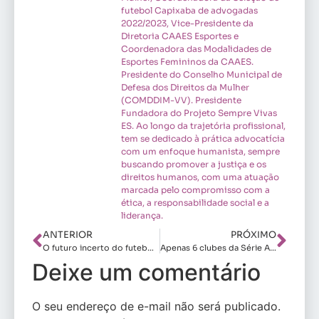
futebol Capixaba de advogadas
2022/2023, Vice-Presidente da
Diretoria CAAES Esportes e
Coordenadora das Modalidades de
Esportes Femininos da CAAES.
Presidente do Conselho Municipal de
Defesa dos Direitos da Mulher
(COMDDIM-VV). Presidente
Fundadora do Projeto Sempre Vivas
ES. Ao longo da trajetória profissional,
tem se dedicado à prática advocatícia
com um enfoque humanista, sempre
buscando promover a justiça e os
direitos humanos, com uma atuação
marcada pelo compromisso com a
ética, a responsabilidade social e a
liderança.
ANTERIOR
PRÓXIMO
O futuro incerto do futebol feminino do Flamengo
Apenas 6 clubes da Série A mantêm as três categorias de base do futebol feminino
Deixe um comentário
O seu endereço de e-mail não será publicado.