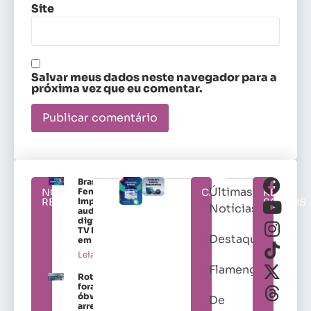
Site
Salvar meus dados neste navegador para a
próxima vez que eu comentar.
Brasileirão
Últimas
NOTÍCIAS
Feminino
CATEGORIAS
REDES
RELACIONADAS
impulsiona
SOCIAIS
Notícias
audiência
digital da
TV Brasil
Destaques
em 2026
Leia mais »
Flamengo
Roteiros
fora do
óbvio nos
De
arredores