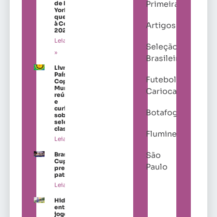
Primeira
de Nova
York para
quem vai
à Copa de
Artigos
2026
Leia mais
Seleção
»
Brasileira
Livro “Os
Países da
Futebol
Copa do
Mundo”
Carioca
reúne dados
e
curiosidades
Botafogo
sobre as
seleções
classificadas
Fluminense
Leia mais »
São
Brasil Ladies
Cup amplia
Paulo
presença de
patrocinadores
Leia mais »
Hidratação
entra no
jogo antes