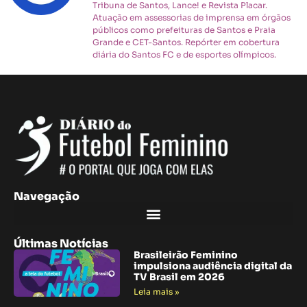
Tribuna de Santos, Lance! e Revista Placar.
Atuação em assessorias de imprensa em órgãos
públicos como prefeituras de Santos e Praia
Grande e CET-Santos. Repórter em cobertura
diária do Santos FC e de esportes olímpicos.
Navegação
Últimas Notícias
Brasileirão Feminino
impulsiona audiência digital da
TV Brasil em 2026
Leia mais »