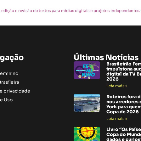
edição e revisão de textos para mídias digitais e projetos independentes.
gação
Últimas Notícias
Brasileirão Fe
impulsiona au
Feminino
digital da TV B
2026
rasileira
Leia mais »
de privacidade
Roteiros fora 
e Uso
nos arredores
York para quem
Copa de 2026
Leia mais »
Livro “Os Paíse
Copa do Mundo
dados e curio