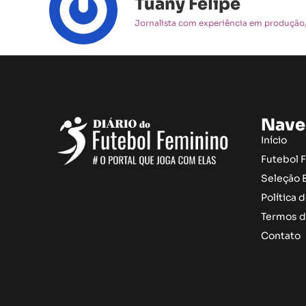
Tuany Felipe
Jornalista com experiência em produção, 
Nave
Início
Futebol 
Seleção B
Política 
Termos d
Contato