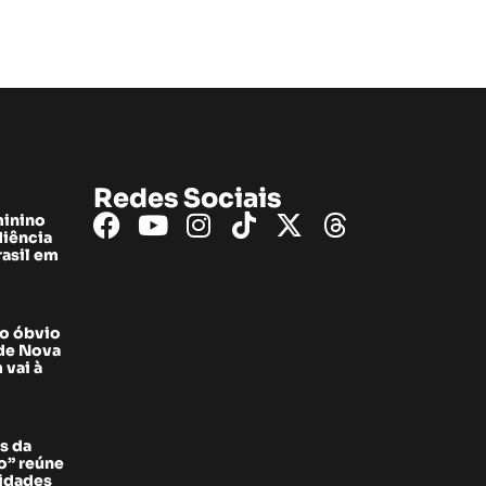
Redes Sociais
minino
diência
rasil em
do óbvio
 de Nova
 vai à
s da
” reúne
sidades