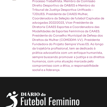
Processo Trabalhista. Membro da Comissão
Direito Desportivo da OAB/ES e Membro do
Tribunal de Justiça Desportiva Unificado -
TJDU/ES. Presidente da CAAES Mulher,
Coordenadora da Seleção de futebol Capixaba de
advogadas 2022/2023, Vice-Presidente da
Diretoria CAAES Esportes e Coordenadora das
Modalidades de Esportes Femininos da CAAES.
Presidente do Conselho Municipal de Defesa dos
Direitos da Mulher (COMDDIM-VV). Presidente
Fundadora do Projeto Sempre Vivas ES. Ao longo
da trajetória profissional, tem se dedicado à
prática advocatícia com um enfoque humanista,
sempre buscando promover a justiça e os direitos
humanos, com uma atuação marcada pelo
compromisso com a ética, a responsabilidade
social e a liderança.